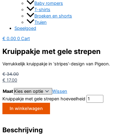
Baby rompers
T-shirts
Broeken en shorts
Truien
Speelgoed
€
0.00
0
Cart
Kruippakje met gele strepen
Verrukkelijk kruippakje in ‘stripes’-design van Pigeon.
€
34.00
€
17.00
Maat
Wissen
Kruippakje met gele strepen hoeveelheid
In winkelwagen
Beschrijving