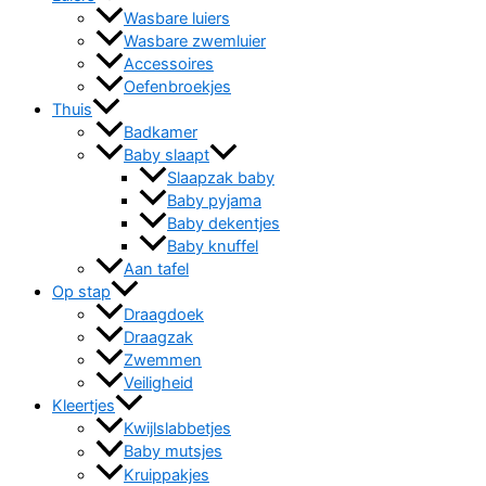
Wasbare luiers
Wasbare zwemluier
Accessoires
Oefenbroekjes
Thuis
Badkamer
Baby slaapt
Slaapzak baby
Baby pyjama
Baby dekentjes
Baby knuffel
Aan tafel
Op stap
Draagdoek
Draagzak
Zwemmen
Veiligheid
Kleertjes
Kwijlslabbetjes
Baby mutsjes
Kruippakjes