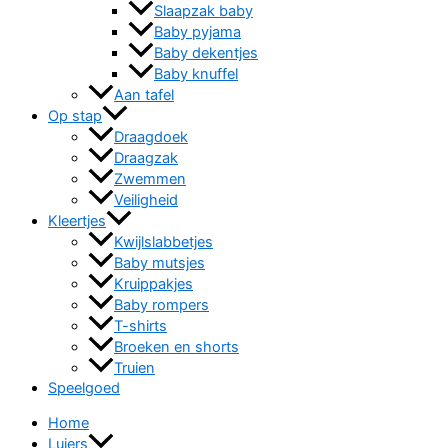
Slaapzak baby
Baby pyjama
Baby dekentjes
Baby knuffel
Aan tafel
Op stap
Draagdoek
Draagzak
Zwemmen
Veiligheid
Kleertjes
Kwijlslabbetjes
Baby mutsjes
Kruippakjes
Baby rompers
T-shirts
Broeken en shorts
Truien
Speelgoed
Home
Luiers