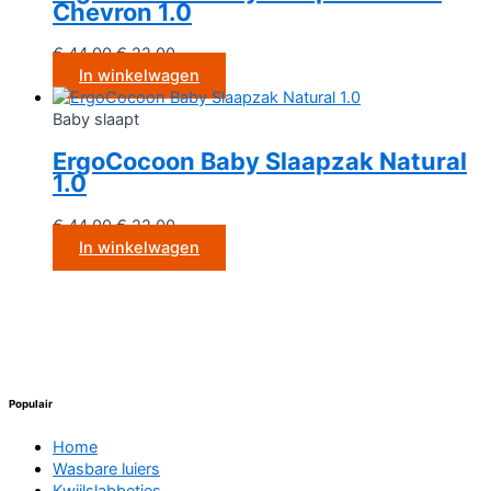
Chevron 1.0
€
44.00
€
22.00
In winkelwagen
Baby slaapt
ErgoCocoon Baby Slaapzak Natural
1.0
€
44.00
€
22.00
In winkelwagen
Populair
Home
Wasbare luiers
Kwijlslabbetjes