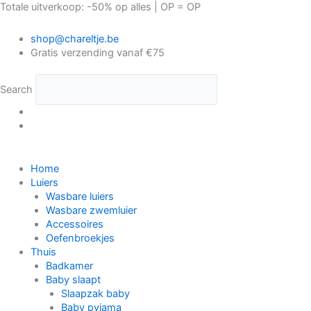
Ga
Engel.
Dit
Dit
Totale uitverkoop: -50% op alles | OP = OP
naar
Rugzak
product
product
de
Small
heeft
heeft
shop@chareltje.be
inhoud
|
meerdere
meerdere
Gratis verzending vanaf €75
Zipper
variaties.
variaties.
Blue
Deze
Deze
hoeveelheid
optie
optie
Search
kan
kan
gekozen
gekozen
worden
worden
op
op
de
de
Home
productpagina
productpagina
Luiers
Wasbare luiers
Wasbare zwemluier
Accessoires
Oefenbroekjes
Thuis
Badkamer
Baby slaapt
Slaapzak baby
Baby pyjama