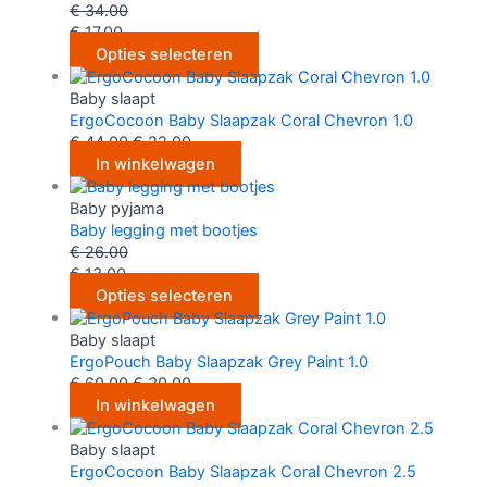
€
34.00
€
17.00
Opties selecteren
Baby slaapt
ErgoCocoon Baby Slaapzak Coral Chevron 1.0
€
44.00
€
22.00
In winkelwagen
Baby pyjama
Baby legging met bootjes
€
26.00
€
13.00
Opties selecteren
Baby slaapt
ErgoPouch Baby Slaapzak Grey Paint 1.0
€
60.00
€
30.00
In winkelwagen
Baby slaapt
ErgoCocoon Baby Slaapzak Coral Chevron 2.5